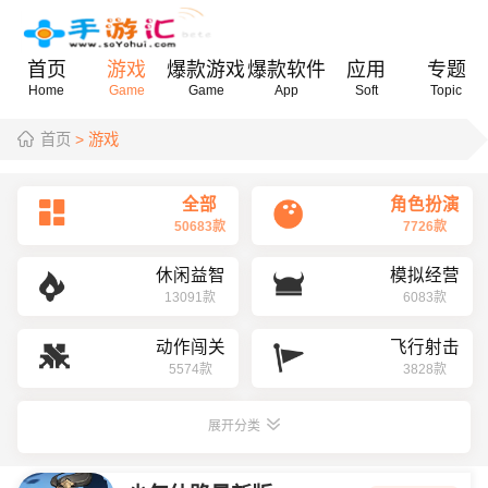
首页
游戏
爆款游戏
爆款软件
应用
专题
Home
Game
Game
App
Soft
Topic
首页
> 游戏
全部
角色扮演
50683款
7726款
休闲益智
模拟经营
13091款
6083款
动作闯关
飞行射击
5574款
3828款
策略塔防
卡牌回合
展开分类
3041款
1050款